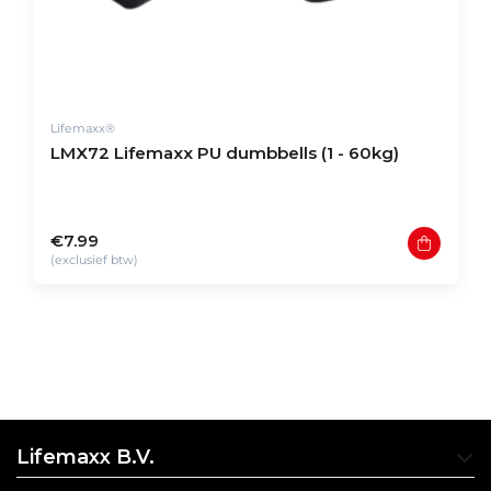
Lifemaxx®
LMX72 Lifemaxx PU dumbbells (1 - 60kg)
€7.99
(exclusief btw)
Lifemaxx B.V.