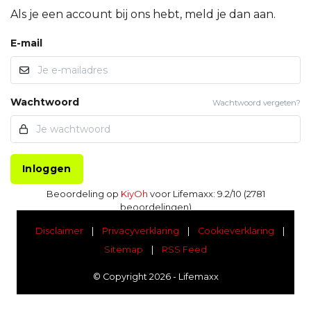
Als je een account bij ons hebt, meld je dan aan.
E-mail
Wachtwoord
Wachtwoord vergeten?
Inloggen
Beoordeling op
KiyOh
voor Lifemaxx: 9.2/10 (2781
beoordelingen)
Disclaimer
|
Privacyverklaring
|
Cookieverklaring
|
Sitemap
|
RSS Feed
© Copyright 2026 - Lifemaxx