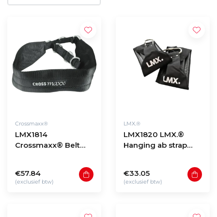
Crossmaxx®
LMX.®
LMX1814
LMX1820 LMX.®
Crossmaxx® Belt
Hanging ab strap
squat belt PRO
(per set)
€57.84
€33.05
(exclusief btw)
(exclusief btw)