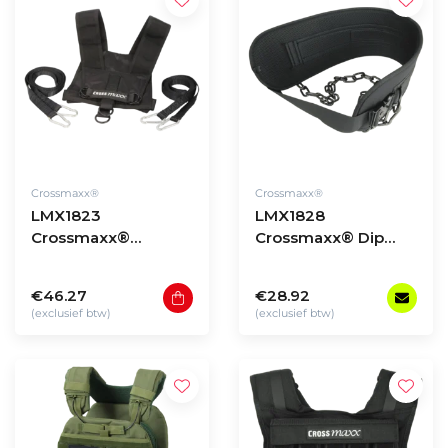
Crossmaxx®
Crossmaxx®
LMX1823
LMX1828
Crossmaxx®
Crossmaxx® Dip
Harness PRO
belt with quick
release
€46.27
€28.92
(exclusief btw)
(exclusief btw)