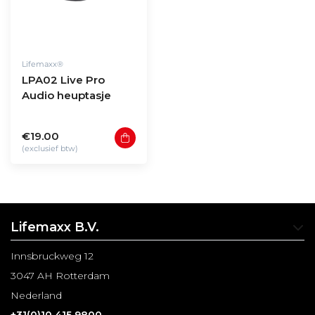
Lifemaxx®
LPA02 Live Pro
Audio heuptasje
€19.00
(exclusief btw)
Lifemaxx B.V.
Innsbruckweg 12
3047 AH Rotterdam
Nederland