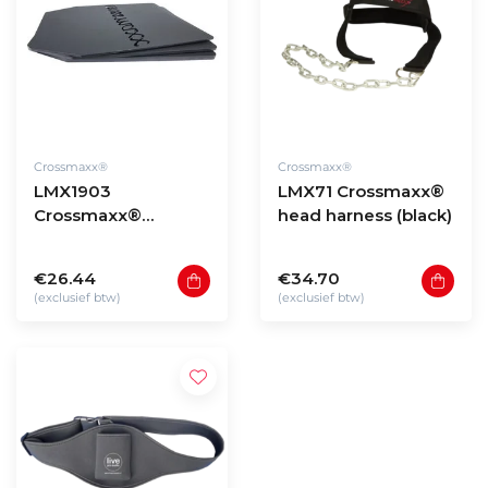
Crossmaxx®
Crossmaxx®
LMX1903
LMX71 Crossmaxx®
Crossmaxx®
head harness (black)
Tactical vest plate
sets (3.75 - 8,75LB)
€26.44
€34.70
(exclusief btw)
(exclusief btw)