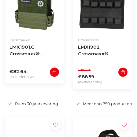
Crossmaxx®
Crossmaxx®
LMX1901.G
LMX1902
Crossmaxx®
Crossmaxx®
Tactical vest - green
Weightvest PRO -
20kg
€110.74
€82.64
€88.59
(exclusief btw)
(exclusief btw)
Ruim 30 jaar ervaring
Meer dan 750 producten