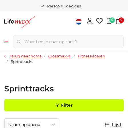
Persoonlijk advies
0
0
Terug naar home
Crossmaxx®
Fitnessvloeren
Sprinttracks
Sprinttracks
Filter
Lijst