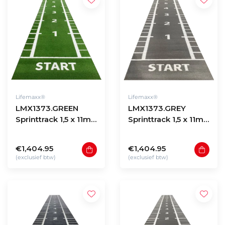
Lifemaxx®
Lifemaxx®
LMX1373.GREEN
LMX1373.GREY
Sprinttrack 1,5 x 11m -
Sprinttrack 1,5 x 11m -
Green
Grey
€1,404.95
€1,404.95
(exclusief btw)
(exclusief btw)