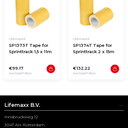
Lifemaxx®
Lifemaxx®
SP1373T Tape for
SP1374T Tape for
Sprinttrack 1,5 x 11m
Sprinttrack 2 x 15m
€99.17
€132.22
(exclusief btw)
(exclusief btw)
Lifemaxx B.V.
Innsbruckweg 12
3047 AH Rotterdam