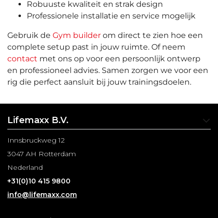
Robuuste kwaliteit en strak design
Professionele installatie en service mogelijk
Gebruik de
Gym builder
om direct te zien hoe een
complete setup past in jouw ruimte. Of neem
contact
met ons op voor een persoonlijk ontwerp
en professioneel advies. Samen zorgen we voor een
rig die perfect aansluit bij jouw trainingsdoelen.
Lifemaxx B.V.
Innsbruckweg 12
3047 AH Rotterdam
Nederland
+31(0)10 415 9800
info@lifemaxx.com