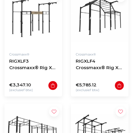
Crossmaxx®
Crossmaxx®
RIGXLF3
RIGXLF4
Crossmaxx® Rig XL
Crossmaxx® Rig XL
free-standing model
free-standing model
F3
F4
€3,347.10
€5,785.12
(exclusief btw)
(exclusief btw)