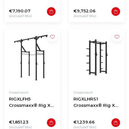
free-standing model
free-standing model
H3
H4
€7,190.07
€9,752.06
(exclusief btw)
(exclusief btw)
Crossmaxx®
Crossmaxx®
RIGXLFH5
RIGXLHRS1
Crossmaxx® Rig XL
Crossmaxx® Rig XL
free-standing model
half-rack model S1
H5
€1,851.23
€1,239.66
(exclusief btw)
(exclusief btw)