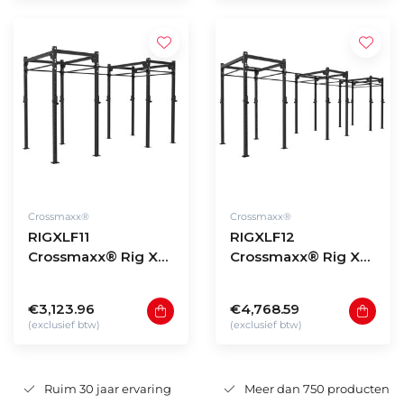
Crossmaxx®
Crossmaxx®
RIGXLF11
RIGXLF12
Crossmaxx® Rig XL
Crossmaxx® Rig XL
free-standing model
free-standing model
F11
F12
€3,123.96
€4,768.59
(exclusief btw)
(exclusief btw)
Ruim 30 jaar ervaring
Meer dan 750 producten