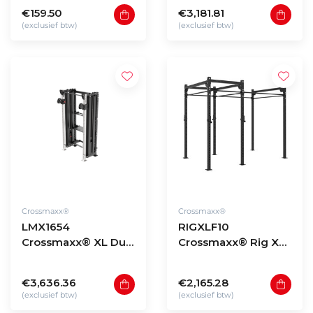
€159.50
€3,181.81
(exclusief btw)
(exclusief btw)
Crossmaxx®
Crossmaxx®
LMX1654
RIGXLF10
Crossmaxx® XL Dual
Crossmaxx® Rig XL
pulley with storage
free-standing model
shelves
F10
€3,636.36
€2,165.28
(exclusief btw)
(exclusief btw)