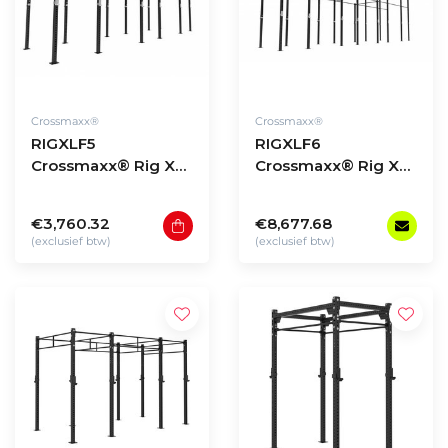
Crossmaxx®
Crossmaxx®
RIGXLF5
RIGXLF6
Crossmaxx® Rig XL
Crossmaxx® Rig XL
free-standing model
free-standing model
F5
F6
€3,760.32
€8,677.68
(exclusief btw)
(exclusief btw)