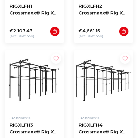
RIGXLFH1
RIGXLFH2
Crossmaxx® Rig XL
Crossmaxx® Rig XL
free-standing model
free-standing model
H1
H2
€2,107.43
€4,661.15
(exclusief btw)
(exclusief btw)
Crossmaxx®
Crossmaxx®
RIGXLFH3
RIGXLFH4
Crossmaxx® Rig XL
Crossmaxx® Rig XL