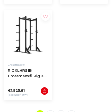
Crossmaxx®
RIGXLHRS1B
Crossmaxx® Rig XL
half-rack model S1 +
Baseplate
€1,925.61
(exclusief btw)