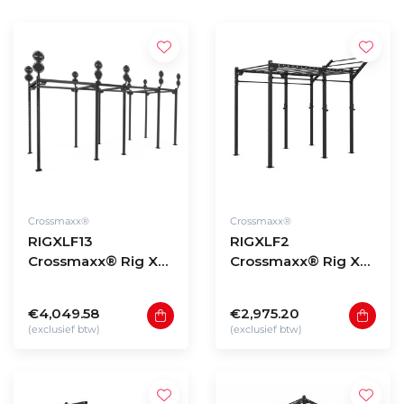
Crossmaxx®
Crossmaxx®
RIGXLF13
RIGXLF2
Crossmaxx® Rig XL
Crossmaxx® Rig XL
free-standing model
free-standing model
F13
F2
€4,049.58
€2,975.20
(exclusief btw)
(exclusief btw)