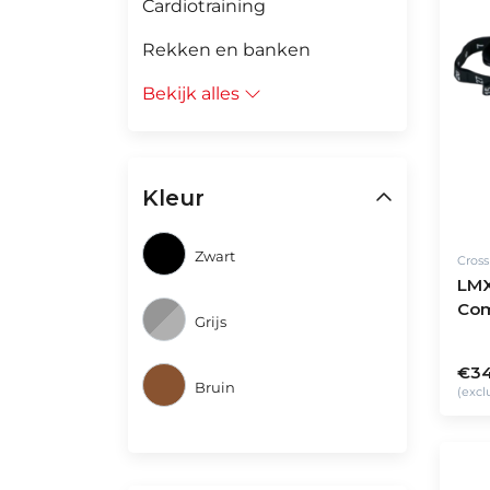
Cardiotraining
Rekken en banken
Bekijk alles
Kleur
Zwart
Cros
LMX
Com
Grijs
€34
Bruin
(excl