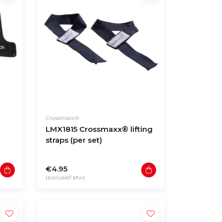
Crossmaxx®
LMX1815 Crossmaxx® lifting
straps (per set)
€4.95
(exclusief btw)