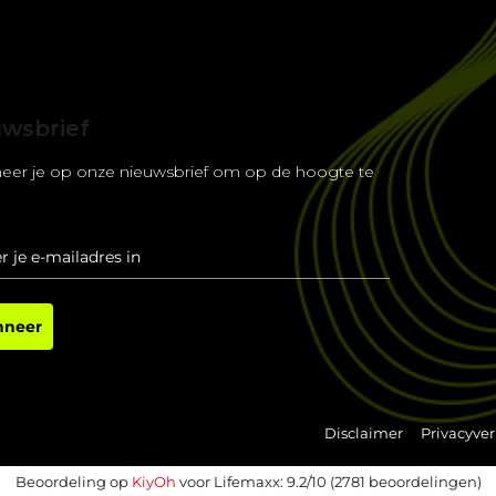
uwsbrief
eer je op onze nieuwsbrief om op de hoogte te
.
nneer
Disclaimer
Privacyver
Beoordeling op
KiyOh
voor Lifemaxx: 9.2/10 (2781 beoordelingen)