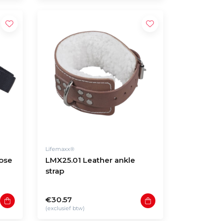
Lifemaxx®
ose
LMX25.01 Leather ankle
strap
€30.57
(exclusief btw)