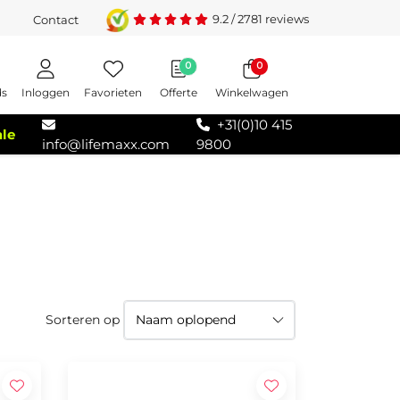
9.2
/
2781
reviews
Contact
0
0
Inloggen
Favorieten
Offerte
Winkelwagen
ds
+31(0)10 415
ale
info@lifemaxx.com
9800
Sorteren op