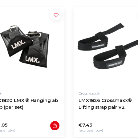
®
Crossmaxx®
1820 LMX.® Hanging ab
LMX1826 Crossmaxx®
p (per set)
Lifting strap pair V2
.05
€7.43
usief btw)
(exclusief btw)