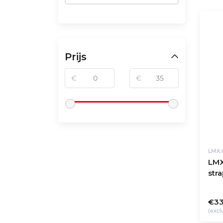
Prijs
€
€
LMX.
LMX
stra
€33
(excl