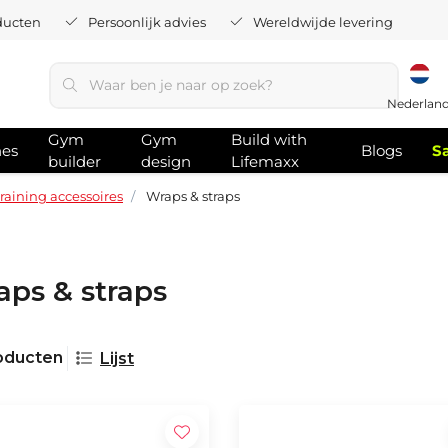
ducten
Persoonlijk advies
Wereldwijde levering
Nederlan
Gym
Gym
Build with
hes
Blogs
S
builder
design
Lifemaxx
training accessoires
Wraps & straps
ps & straps
oducten
Lijst