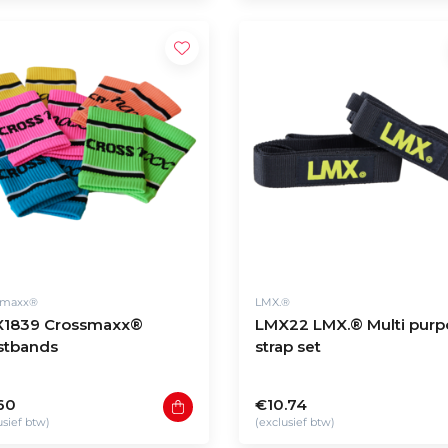
smaxx®
LMX.®
1839 Crossmaxx®
LMX22 LMX.® Multi purp
stbands
strap set
60
€10.74
usief btw)
(exclusief btw)