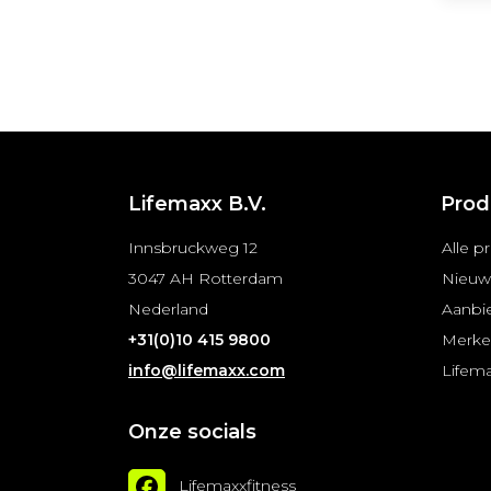
Lifemaxx B.V.
Prod
Innsbruckweg 12
Alle p
3047 AH Rotterdam
Nieuw
Nederland
Aanbi
+31(0)10 415 9800
Merk
info@lifemaxx.com
Lifem
Onze socials
Lifemaxxfitness