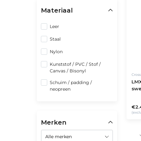
Materiaal
Leer
Staal
Nylon
Kunststof / PVC / Stof /
Canvas / Bisonyl
Cros
LMX
Schuim / padding /
swe
neopreen
(bla
€2.
(excl
Merken