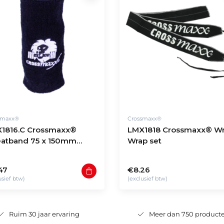
smaxx®
Crossmaxx®
1816.C Crossmaxx®
LMX1818 Crossmaxx® Wr
atband 75 x 150mm
Wrap set
ck)
47
€8.26
usief btw)
(exclusief btw)
Ruim 30 jaar ervaring
Meer dan 750 product