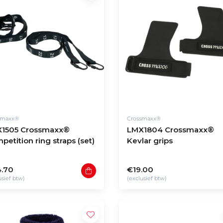
smaxx®
Crossmaxx®
1505 Crossmaxx®
LMX1804 Crossmaxx®
petition ring straps (set)
Kevlar grips
.70
€19.00
usief btw)
(exclusief btw)