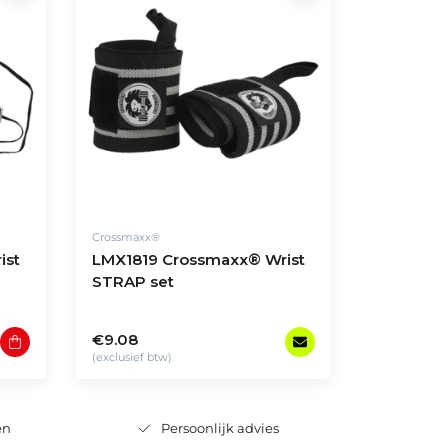
Crossmaxx®
ist
LMX1819 Crossmaxx® Wrist
STRAP set
€9.08
(exclusief btw)
en
Persoonlijk advies
W