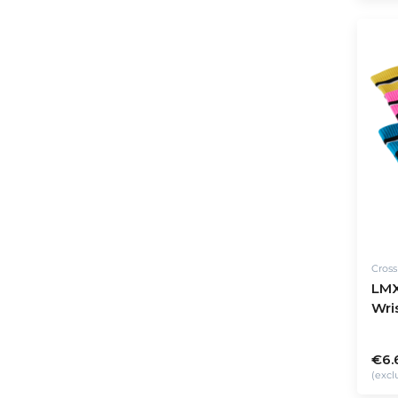
Cros
LMX
Wri
€6.
(excl