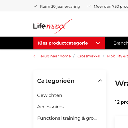
Ruim 30 jaar ervaring
Meer dan 750 pro
Kies productcategorie
Branc
Terug naar home
Crossmaxx®
Mobility & 
Categorieën
Wra
Gewichten
12 pr
Accessoires
Functional training & groepsfitness