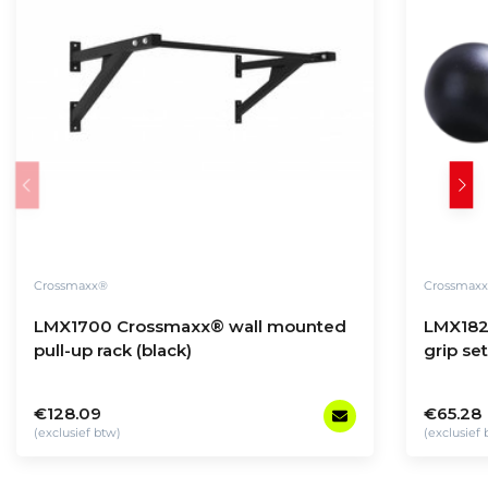
Crossmaxx®
Crossmax
LMX1700 Crossmaxx® wall mounted
LMX182
pull-up rack (black)
grip se
€128.09
€65.28
(exclusief btw)
(exclusief