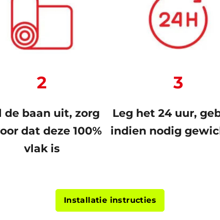
2
3
l de baan uit, zorg
Leg het 24 uur, ge
voor dat deze 100%
indien nodig gewi
vlak is
Installatie instructies