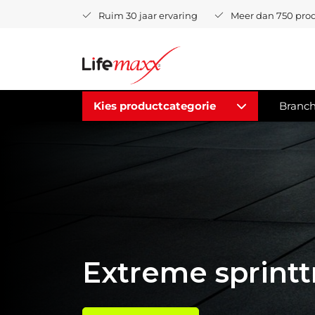
Ruim 30 jaar ervaring
Meer dan 750 pro
Kies productcategorie
Branc
Extreme sprintt