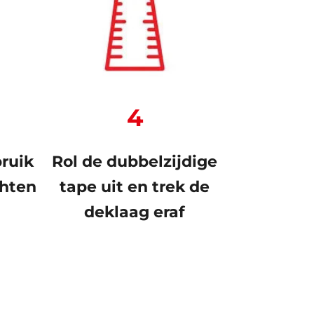
4
bruik
Rol de dubbelzijdige
chten
tape uit en trek de
deklaag eraf