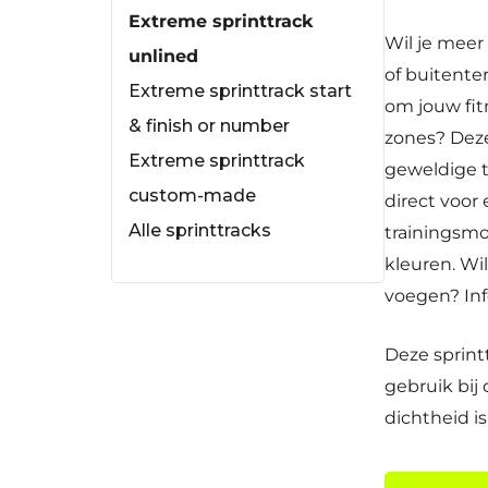
Extreme sprinttrack
Wil je meer
unlined
of buitente
Extreme sprinttrack start
om jouw fit
& finish or number
zones? De
Extreme sprinttrack
geweldige t
custom-made
direct voor
Alle sprinttracks
trainingsmo
kleuren. Wi
voegen? In
Deze sprint
gebruik bij 
dichtheid i