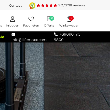
9.2
/
2781
reviews
Contact
0
0
Inloggen
Favorieten
Offerte
Winkelwagen
ds
+31(0)10 415
ale
info@lifemaxx.com
9800