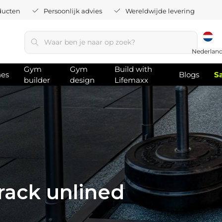
ducten
Persoonlijk advies
Wereldwijde levering
Nederlan
Gym
Gym
Build with
hes
Blogs
S
builder
design
Lifemaxx
rack unlined