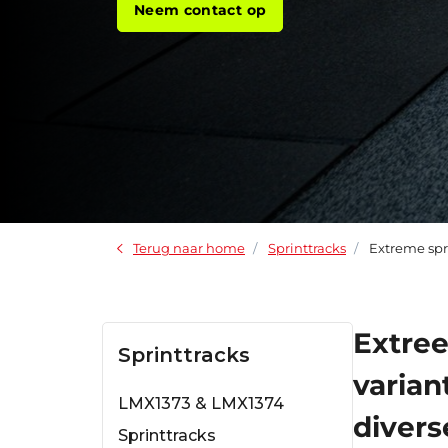
Neem contact op
Terug naar home
Sprinttracks
Extreme spr
Extree
Sprinttracks
varian
LMX1373 & LMX1374
divers
Sprinttracks