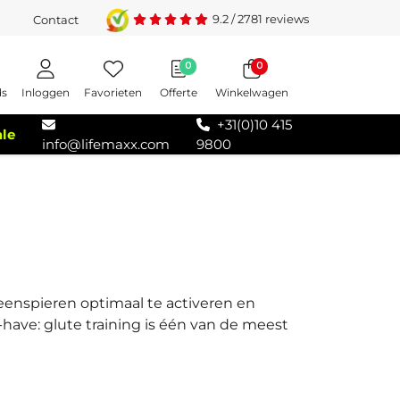
9.2
/
2781
reviews
Contact
0
0
Inloggen
Favorieten
Offerte
Winkelwagen
ds
+31(0)10 415
ale
info@lifemaxx.com
9800
eenspieren optimaal te activeren en
t-have: glute training is één van de meest