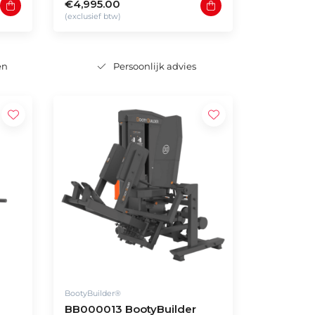
€4,995.00
(exclusief btw)
en
Persoonlijk advies
W
BootyBuilder®
BB000013 BootyBuilder