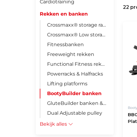
Cardiotraining
22 p
Rekken en banken
Crossmaxx® storage racks
Crossmaxx® Low storage racks
Fitnessbanken
Freeweight rekken
Functional Fitness rekken
Powerracks & Halfracks
Lifting platforms
BootyBuilder banken
GluteBuilder banken & rekken
Boot
Dual Adjustable pulley
BB0
Pla
Bekijk alles