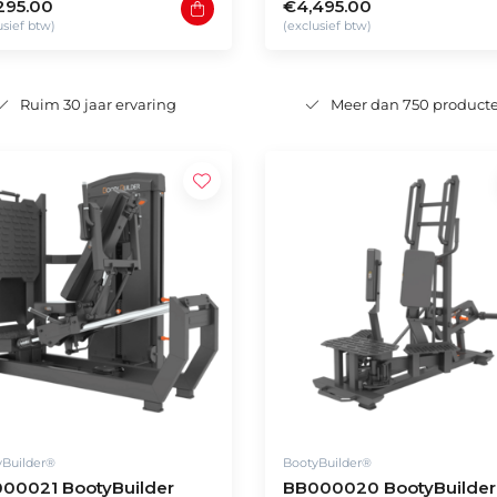
295.00
€4,495.00
usief btw)
(exclusief btw)
Ruim 30 jaar ervaring
Meer dan 750 product
yBuilder®
BootyBuilder®
00021 BootyBuilder
BB000020 BootyBuilder