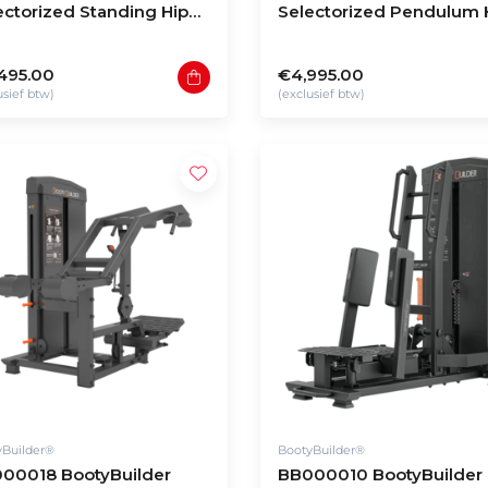
ectorized Standing Hip
Selectorized Pendulum 
ust
Press
495.00
€4,995.00
usief btw)
(exclusief btw)
yBuilder®
BootyBuilder®
00018 BootyBuilder
BB000010 BootyBuilder