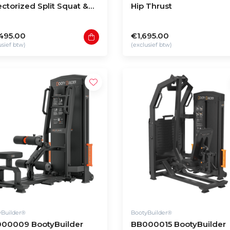
ectorized Split Squat &
Hip Thrust
dlift
495.00
€1,695.00
usief btw)
(exclusief btw)
yBuilder®
BootyBuilder®
00009 BootyBuilder
BB000015 BootyBuilder