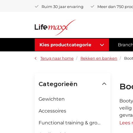
Ruim 30 jaar ervaring
Meer dan 750 pro
Kies productcategorie
Branc
Terug naar home
Rekken en banken
Boot
Categorieën
Bo
Gewichten
Booty
veili
Accessoires
gevra
Functional training & groepsfitness
Lees