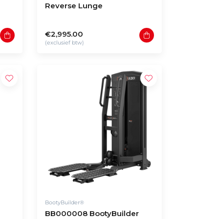
Reverse Lunge
€2,995.00
(exclusief btw)
BootyBuilder®
BB000008 BootyBuilder