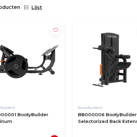
roducten
Lijst
yBuilder®
BootyBuilder®
00001 BootyBuilder
BB000006 BootyBuilder
tinum
Selectorized Back Exten