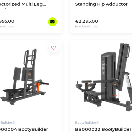
ectorized Multi Leg
Standing Hip Adductor
ss/Hack Squat
995.00
€2,295.00
usief btw)
(exclusief btw)
yBuilder®
BootyBuilder®
00004 BootyBuilder
BB000022 BootyBuilder