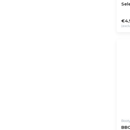
Sel
Pre
€4,
(excl
Boot
BB0