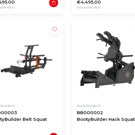
495.00
€4,495.00
usief btw)
(exclusief btw)
yBuilder®
BootyBuilder®
000003
BB000002
tyBuilder Belt Squat
BootyBuilder Hack Squat