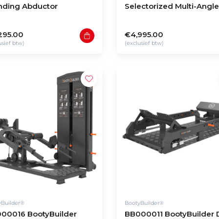
nding Abductor
Selectorized Multi-Angle
Glute Press
295.00
€4,995.00
usief btw)
(exclusief btw)
yBuilder®
BootyBuilder®
00016 BootyBuilder
BB000011 BootyBuilder 