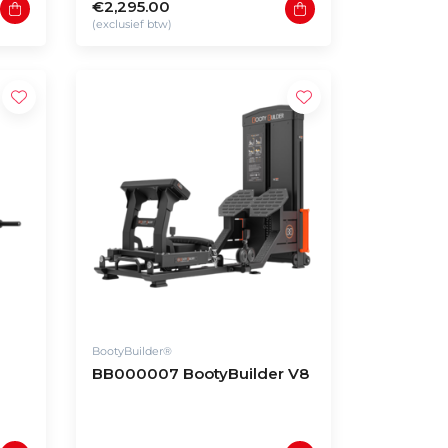
€2,295.00
(exclusief btw)
BootyBuilder®
BB000007 BootyBuilder V8