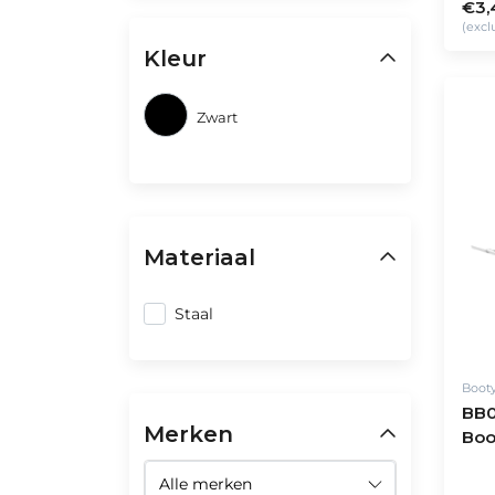
€3,
(excl
Kleur
Zwart
Materiaal
Staal
Boot
BB
Merken
Boo