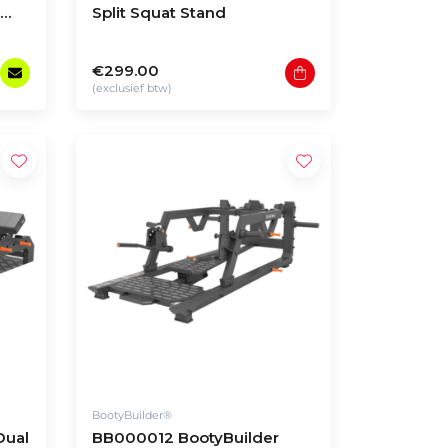
Split Squat Stand
€299.00
(exclusief btw)
BootyBuilder®
Dual
BB000012 BootyBuilder