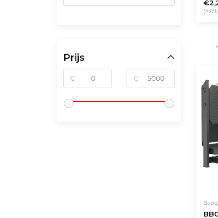
€2,
(excl
Prijs
€
€
Boot
BB0