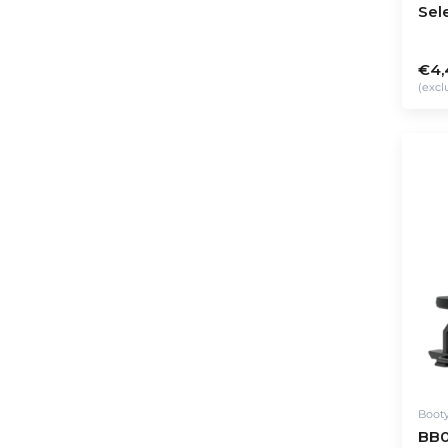
Sel
Dea
€4,
(excl
Boot
BB0