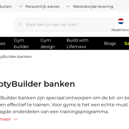
ducten
Persoonlijk advies
Wereldwijde levering
Nederlan
Gym
Gym
Build with
hes
Blogs
S
builder
design
Lifemaxx
yBuilder banken
otyBuilder banken
Builder banken zijn speciaal ontworpen om de bil- en b
g en effectief te trainen. Voor gyms is het een echte mus
agde onderdelen van een trainingsprogramma.
 meer