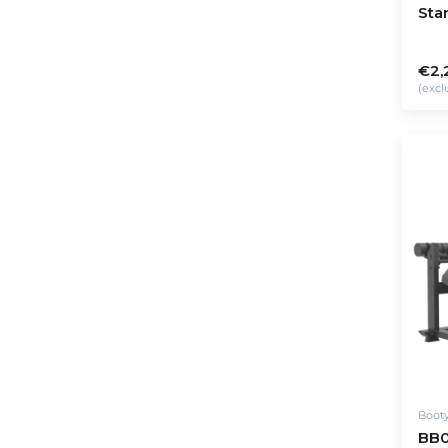
Sta
€2,
(excl
Boot
BB0