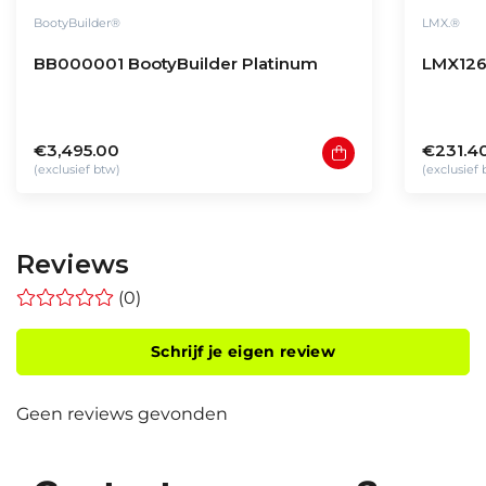
BootyBuilder®
LMX.®
BB000001 BootyBuilder Platinum
LMX126
€3,495.00
€231.4
(exclusief btw)
(exclusief
Reviews
(0)
Schrijf je eigen review
Geen reviews gevonden