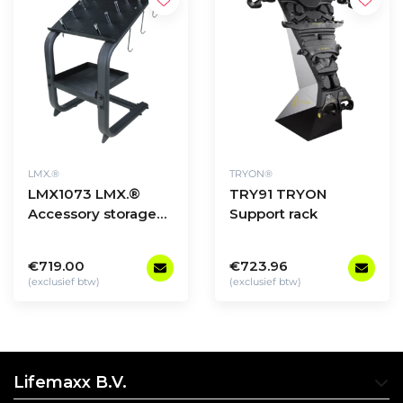
LMX.®
TRYON®
LMX1073 LMX.®
TRY91 TRYON
Accessory storage
Support rack
rack
€719.00
€723.96
(exclusief btw)
(exclusief btw)
Lifemaxx B.V.