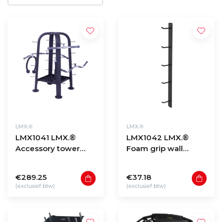
LMX.®
LMX.®
LMX1041 LMX.®
LMX1042 LMX.®
Accessory tower
Foam grip wall
(black)
storage
€289.25
€37.18
(exclusief btw)
(exclusief btw)