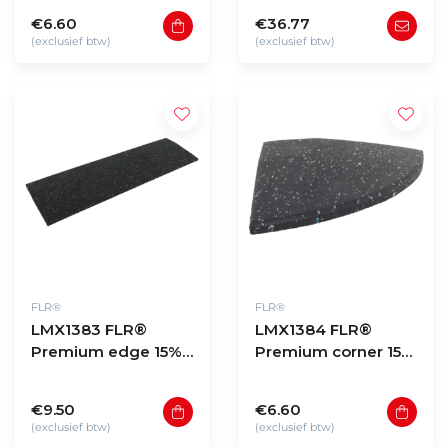
15x15x2cm
100x100x2cm
€6.60
€36.77
(exclusief btw)
(exclusief btw)
FLR®
FLR®
LMX1383 FLR®
LMX1384 FLR®
Premium edge 15%
Premium corner 15%
GREY FLECK
GREY FLECK
50x15x2cm
15x15x2cm
€9.50
€6.60
(exclusief btw)
(exclusief btw)