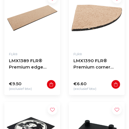
FLR®
FLR®
LMX1389 FLR®
LMX1390 FLR®
Premium edge
Premium corner
SAND 50x15x2cm
SAND 15x15x2cm
€9.50
€6.60
(exclusief btw)
(exclusief btw)