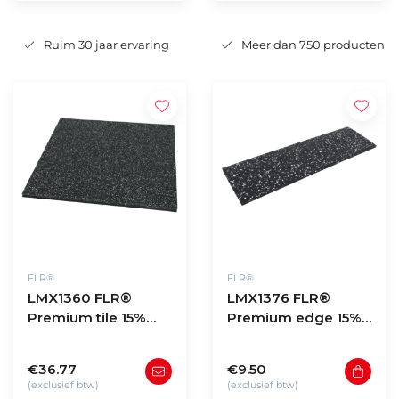
Ruim 30 jaar ervaring
Meer dan 750 producten
FLR®
FLR®
LMX1360 FLR®
LMX1376 FLR®
Premium tile 15%
Premium edge 15%
WHITE FLECK
WHITE FLECK
100x100x2cm
50x15x2cm
€36.77
€9.50
(exclusief btw)
(exclusief btw)