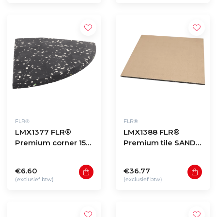
FLR®
FLR®
LMX1377 FLR®
LMX1388 FLR®
Premium corner 15%
Premium tile SAND
WHITE FLECK
100x100x2cm
15x15x2cm
€6.60
€36.77
(exclusief btw)
(exclusief btw)