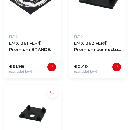
FLR®
FLR®
LMX1361 FLR®
LMX1362 FLR®
Premium BRANDED
Premium connector
tile 100x100x2cm
2 studs
€61.98
€0.40
(exclusief btw)
(exclusief btw)