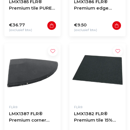
LMX1385 FLR®
LMX1386 FLR®
Premium tile PURE
Premium edge
BLACK
PURE BLACK
100x100x2cm
50x15x2cm
€36.77
€9.50
(exclusief btw)
(exclusief btw)
FLR®
FLR®
LMX1387 FLR®
LMX1382 FLR®
Premium corner
Premium tile 15%
PURE BLACK
GREY FLECK