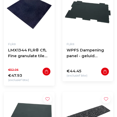
FLR®
FLR®
LMX1344 FLR® CfL
WPFS Dampening
Fine granulate tile
panel - geluid
100x100x2cm
reducerende
ondervloer
€52.06
€44.45
€47.93
(exclusief btw)
(exclusief btw)