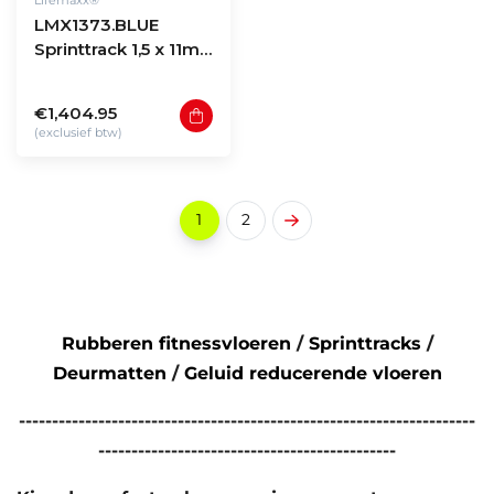
LMX1373.BLUE
Sprinttrack 1,5 x 11m -
Blue
€1,404.95
(exclusief btw)
1
2
Rubberen fitnessvloeren
/
Sprinttracks
/
Deurmatten
/
Geluid reducerende vloeren
---------------------------------------------------------------------
---------------------------------------------