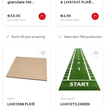
granulate tile
& LMX1347 FLR®
100x100x2cm
Jigsaw tile
€33.05
€4.95
(exclusief btw)
(exclusief btw)
Ruim 30 jaar ervaring
Meer dan 750 producten
FLR®
Lifemaxx®
LMX1388 FLR®
LMX1373.GREEN