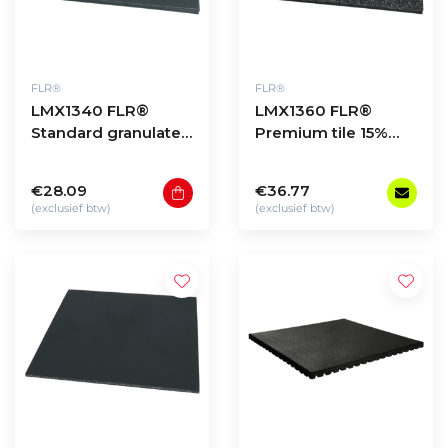
FLR®
FLR®
LMX1340 FLR®
LMX1360 FLR®
Standard granulate
Premium tile 15%
tile 100x100x2cm
WHITE FLECK
100x100x2cm
€28.09
€36.77
(exclusief btw)
(exclusief btw)