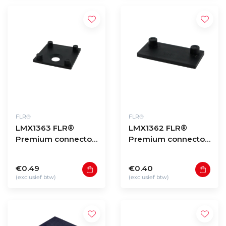
FLR®
FLR®
LMX1363 FLR®
LMX1362 FLR®
Premium connector
Premium connector
4 studs
2 studs
€0.49
€0.40
(exclusief btw)
(exclusief btw)