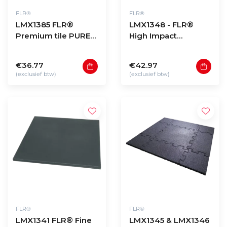
FLR®
FLR®
LMX1385 FLR®
LMX1348 - FLR®
Premium tile PURE
High Impact
BLACK
granulate tile
100x100x2cm
100x100x4,3cm
€36.77
€42.97
(exclusief btw)
(exclusief btw)
FLR®
FLR®
LMX1341 FLR® Fine
LMX1345 & LMX1346