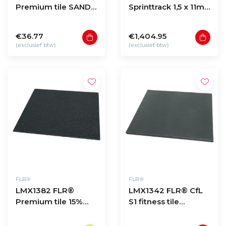
Premium tile SAND
Sprinttrack 1,5 x 11m -
100x100x2cm
Green
€36.77
€1,404.95
(exclusief btw)
(exclusief btw)
FLR®
FLR®
LMX1382 FLR®
LMX1342 FLR® CfL
Premium tile 15%
S1 fitness tile
GREY FLECK
100x100x2cm
100x100x2cm