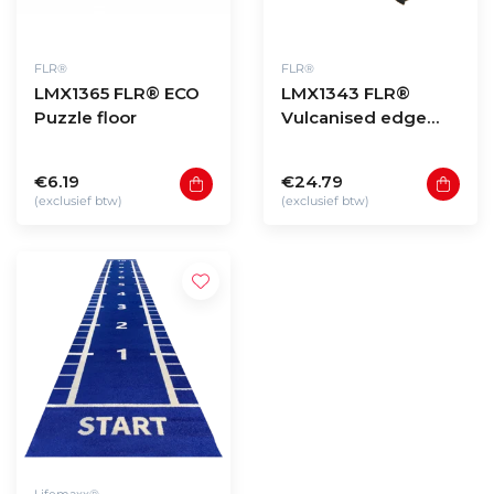
FLR®
FLR®
LMX1365 FLR® ECO
LMX1343 FLR®
Puzzle floor
Vulcanised edge
100x10x2cm
€6.19
€24.79
(exclusief btw)
(exclusief btw)
Lifemaxx®