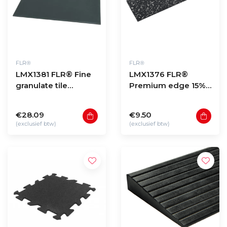
FLR®
FLR®
LMX1381 FLR® Fine
LMX1376 FLR®
granulate tile
Premium edge 15%
100x100x1,5cm
WHITE FLECK
50x15x2cm
€28.09
€9.50
(exclusief btw)
(exclusief btw)