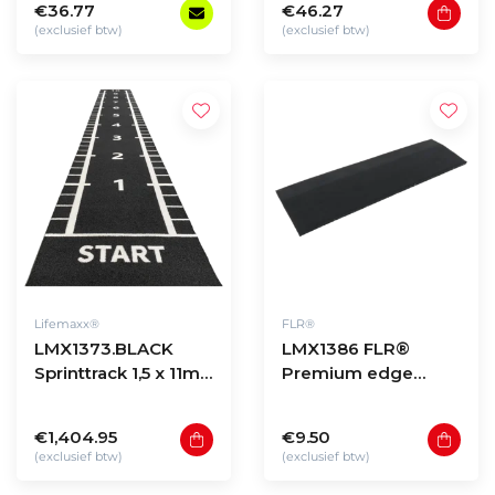
€36.77
€46.27
(exclusief btw)
(exclusief btw)
Lifemaxx®
FLR®
LMX1373.BLACK
LMX1386 FLR®
Sprinttrack 1,5 x 11m -
Premium edge
Black
PURE BLACK
50x15x2cm
€1,404.95
€9.50
(exclusief btw)
(exclusief btw)