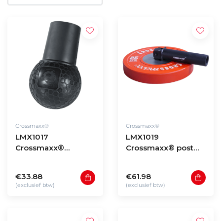
Crossmaxx®
Crossmaxx®
LMX1017
LMX1019
Crossmaxx®
Crossmaxx® post
Landmine ball for
landmine
barbell
€33.88
€61.98
(exclusief btw)
(exclusief btw)