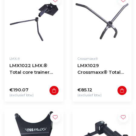
LMX.®
Crossmaxx®
LMX1022 LMX.®
LMX1029
Total core trainer
Crossmaxx® Total
with handle. For
core trainer handle
50mm bars (black)
€190.07
€85.12
(exclusief btw)
(exclusief btw)