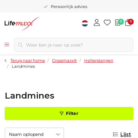
Persoonlijk advies
0
0
Terug naar home
Crossmaxx®
Halterstangen
Landmines
Landmines
Filter
Lijst