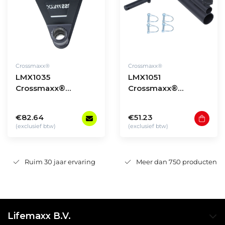
Crossmaxx®
Crossmaxx®
LMX1035
LMX1051
Crossmaxx®
Crossmaxx®
Landmine V-handle
Landmine for
LMX1054
€82.64
€51.23
(exclusief btw)
(exclusief btw)
Ruim 30 jaar ervaring
Meer dan 750 producten
Lifemaxx B.V.