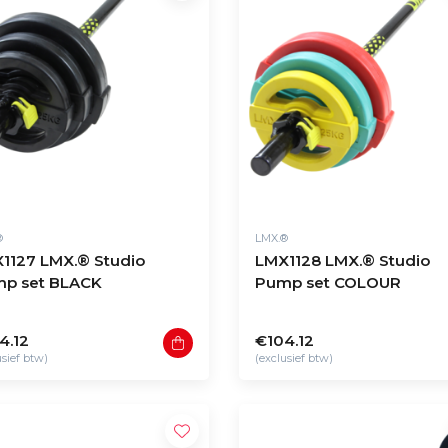
®
LMX.®
1127 LMX.® Studio
LMX1128 LMX.® Studio
p set BLACK
Pump set COLOUR
oud
4.12
€104.12
usief btw)
(exclusief btw)