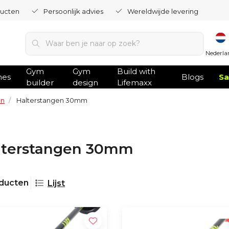
ducten
Persoonlijk advies
Wereldwijde levering
Nederla
Gym
Gym
Build with
hes
Blogs
Sa
builder
design
Lifemaxx
en
Halterstangen 30mm
lterstangen 30mm
oducten
Lijst