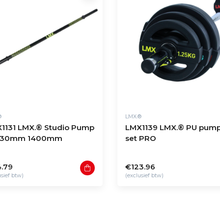
®
LMX.®
1131 LMX.® Studio Pump
LMX1139 LMX.® PU pum
r 30mm 1400mm
set PRO
.79
€123.96
usief btw)
(exclusief btw)