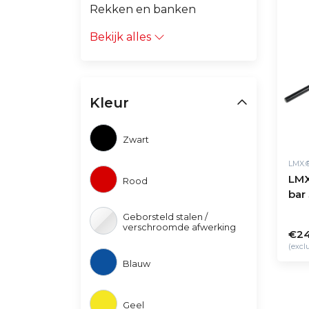
Rekken en banken
Bekijk alles
Kleur
Zwart
LMX.
LMX
Rood
ba
Geborsteld stalen /
verschroomde afwerking
€24
(excl
Blauw
Geel