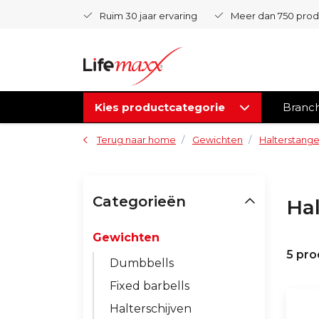
Ruim 30 jaar ervaring
Meer dan 750 pro
Kies productcategorie
Branc
Terug naar home
Gewichten
Halterstang
Categorieën
Ha
Gewichten
5 pr
Dumbbells
Fixed barbells
Halterschijven