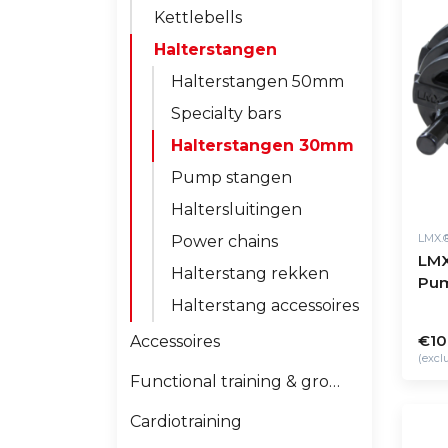
Kettlebells
Halterstangen
Halterstangen 50mm
Specialty bars
Halterstangen 30mm
Pump stangen
Haltersluitingen
LMX.
Power chains
LMX
Halterstang rekken
Pum
Halterstang accessoires & onderh
€10
Accessoires
(excl
Functional training & groepsfitness
Cardiotraining