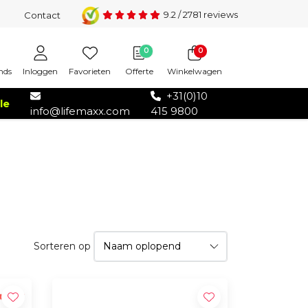
9.2
/
2781
reviews
Contact
0
0
Inloggen
Favorieten
Offerte
Winkelwagen
nds
+31(0)10
le
info@lifemaxx.com
415 9800
Sorteren op