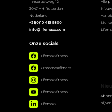
Innsbruckweg 12
Alle p
3047 AH Rotterdam
Nieuw
Nederland
Aanbi
+31(0)10 415 9800
Merk
info@lifemaxx.com
Lifem
Onze socials
Lifemaxxfitness
Crossmaxxfitness
Lifemaxxfitness
Nie
Lifemaxxfitness
Abonn
blijven
Lifemaxx