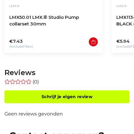
LMX.®
LMX.®
LMX50.01 LMX.® Studio Pump
LMX113
collarset 30mm
BLACK (
€7.43
€5.94
(exclusief btw)
(exclusief
Reviews
(0)
Schrijf je eigen review
Geen reviews gevonden