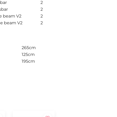
bar
2
sbar
2
le beam V2
2
le beam V2
2
265cm
125cm
195cm