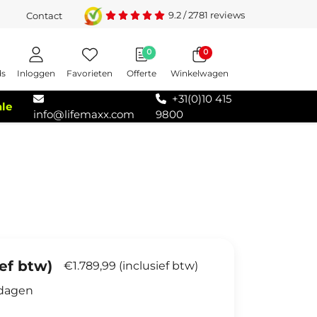
9.2
/
2781
reviews
Contact
0
0
Inloggen
Favorieten
Offerte
Winkelwagen
ds
+31(0)10 415
ale
info@lifemaxx.com
9800
ief btw)
€1.789,99 (inclusief btw)
kdagen