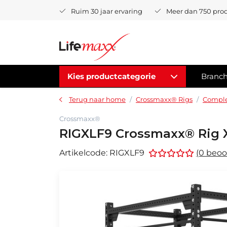
Ruim 30 jaar ervaring
Meer dan 750 pro
Kies productcategorie
Branc
Terug naar home
Crossmaxx® Rigs
Comple
Crossmaxx®
RIGXLF9 Crossmaxx® Rig X
Artikelcode:
RIGXLF9
(0 beoo