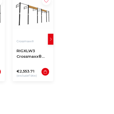
Crossmaxx®
Crossmaxx®
RIGXLW3
RIGXLF5
Crossmaxx®
Crossmaxx®
Rig XL wall-
Rig XL free-
mounted model
standing model
€2,553.71
€3,760.32
W3
F5
(exclusief btw)
(exclusief btw)