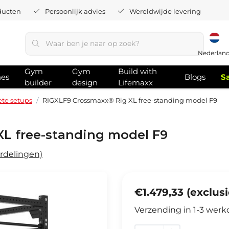
ducten
Persoonlijk advies
Wereldwijde levering
Nederlan
Gym
Gym
Build with
hes
Blogs
S
builder
design
Lifemaxx
te setups
RIGXLF9 Crossmaxx® Rig XL free-standing model F9
L free-standing model F9
rdelingen)
€1.479,33 (exclus
Verzending in 1-3 wer