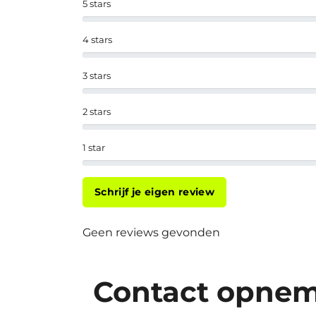
5 stars
4 stars
3 stars
2 stars
1 star
Schrijf je eigen review
Geen reviews gevonden
Contact opne