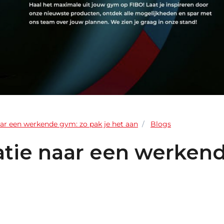
aar een werkende gym: zo pak je het aan
Blogs
atie naar een werken