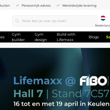
ducten
Persoonlijk advies
Wereldwijde levering
Nederlan
Gym
Gym
Build with
hes
Blogs
S
builder
design
Lifemaxx