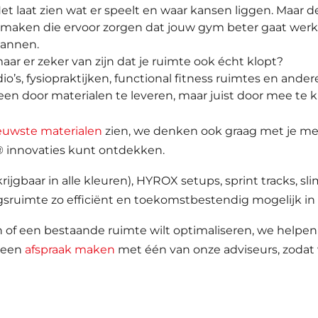
t laat zien wat er speelt en waar kansen liggen. Maar de 
 maken die ervoor zorgen dat jouw gym beter gaat werken
lannen.
maar er zeker van zijn dat je ruimte ook écht klopt?
io’s, fysiopraktijken, functional fitness ruimtes en ander
een door materialen te leveren, maar juist door mee te ki
euwste materialen
zien, we denken ook graag met je me
 innovaties kunt ontdekken.
rijgbaar in alle kleuren), HYROX setups, sprint tracks, 
gsruimte zo efficiënt en toekomstbestendig mogelijk in 
n of een bestaande ruimte wilt optimaliseren, we helpe
f een
afspraak maken
met één van onze adviseurs, zodat 