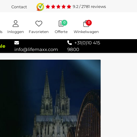
9.2
/
2781
reviews
Contact
0
0
Inloggen
Favorieten
Offerte
Winkelwagen
ds
+31(0)10 415
ale
info@lifemaxx.com
9800