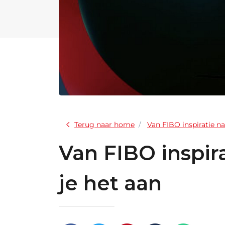
Terug naar home
Van FIBO inspiratie n
Van FIBO inspir
je het aan