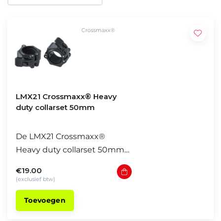
Crossmaxx®
LMX21 Crossmaxx® Heavy
duty collarset 50mm
De LMX21 Crossmaxx®
Heavy duty collarset 50mm
is geschikt voor alle (gladde)
€19.00
olympische bars met een
(exclusief btw)
diameter van 50mm. De
Toevoegen
LMX21 Crossmaxx® Heavy
duty collarset 50mm zorgt