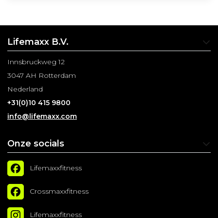
Deze kettlebells hebben als
kenmerk dat de bol en het
handvat dezelfde afmeting
Lifemaxx B.V.
hebb
Innsbruckweg 12
3047 AH Rotterdam
Nederland
+31(0)10 415 9800
info@lifemaxx.com
Onze socials
Lifemaxxfitness
Crossmaxxfitness
Lifemaxxfitness