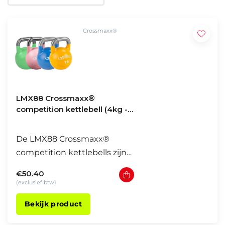
Crossmaxx®
LMX88 Crossmaxx®
competition kettlebell (4kg -
48kg)
De LMX88 Crossmaxx®
competition kettlebells zijn
duurzame, hoge kwaliteit,
€50.40
stalen kettlebells
(exclusief btw)
beschikbaar van 4 tot 48kg
Bekijk product
en geschikt voor intensief
commercieel gebruik.