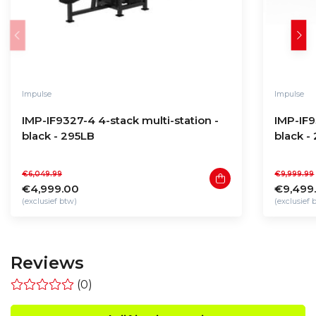
Impulse
Impulse
IMP-IF9327-4 4-stack multi-station -
IMP-IF9
black - 295LB
black -
€6,049.99
€9,999.99
€4,999.00
€9,499
(exclusief btw)
(exclusief 
Reviews
(0)