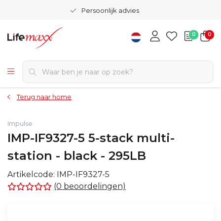
Persoonlijk advies
0
0
Terug naar home
Impulse
IMP-IF9327-5 5-stack multi-
station - black - 295LB
Artikelcode:
IMP-IF9327-5
(0 beoordelingen)