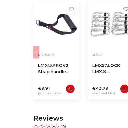
Lifemaxx®
LMX.®
LMX15.PROV2
LMX57.LOCK
Strap handle
LMX.®
PRO V2
Snaphook with
lock (10pcs/set)
€9.91
€43.79
(exclusief btw)
(exclusief btw)
Reviews
(0)