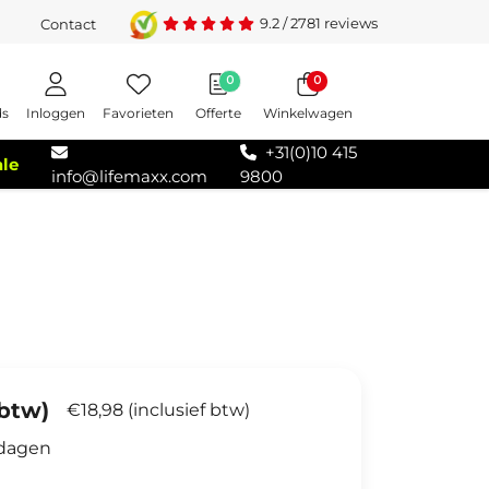
9.2
/
2781
reviews
Contact
0
0
Inloggen
Favorieten
Offerte
Winkelwagen
ds
+31(0)10 415
ale
info@lifemaxx.com
9800
 btw)
€18,98 (inclusief btw)
kdagen