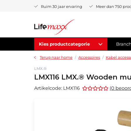
Ruim 30 jaar ervaring
Meer dan 750 pro
Kies productcategorie
Branc
Terug naar home
Accessoires
Kabel access
LMX.®
LMX116 LMX.® Wooden mult
Artikelcode:
LMX116
(0 beoor