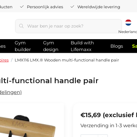
ducten
Persoonlijk advies
Wereldwijde levering
Nederlan
Gym
Gym
Build with
hes
Blogs
S
builder
design
Lifemaxx
oires
LMX116 LMX.® Wooden multi-functional handle pair
i-functional handle pair
delingen)
€15,69 (exclusief
Verzending in 1-3 wer