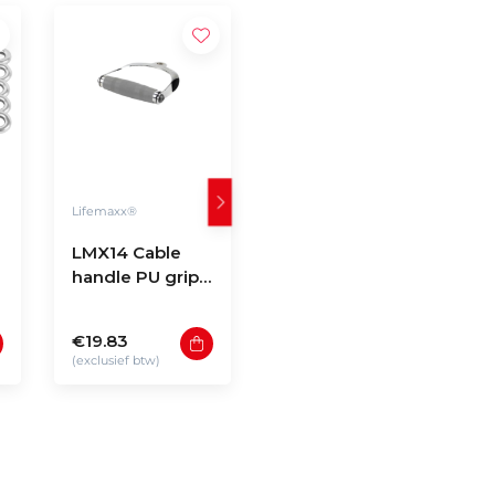
Lifemaxx®
LMX.®
LMX14 Cable
LMX128 LMX.®
handle PU grip
Black Series
(grey)
Cable handle
€19.83
€15.28
(exclusief btw)
(exclusief btw)