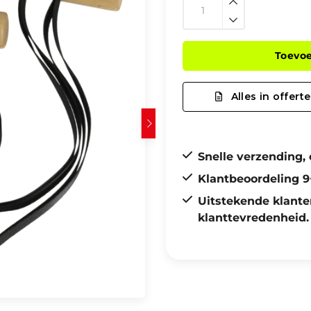
Toevo
Alles in offerte
Snelle verzending, 
Klantbeoordeling 9
Uitstekende klante
klanttevredenheid.