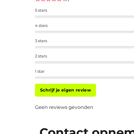
5 stars
4 stars
3 stars
2 stars
1 star
Schrijf je eigen review
Geen reviews gevonden
Contact opne