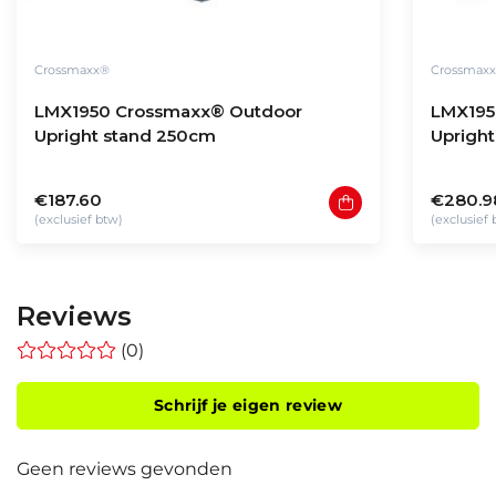
Crossmaxx®
Crossmax
LMX1950 Crossmaxx® Outdoor
LMX195
Upright stand 250cm
Uprigh
€187.60
€280.9
(exclusief btw)
(exclusief
Reviews
(0)
Schrijf je eigen review
Geen reviews gevonden