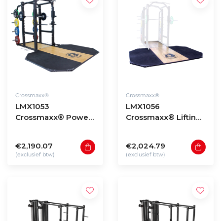
Crossmaxx®
Crossmaxx®
LMX1053
LMX1056
Crossmaxx® Power
Crossmaxx® Lifting
Rack
platform for Power
Rack
€2,190.07
€2,024.79
(exclusief btw)
(exclusief btw)