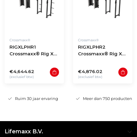
Crossmaxx®
Crossmaxx®
RIGXLPHR1
RIGXLPHR2
Crossmaxx® Rig XL
Crossmaxx® Rig XL
pulley-half-rack
pulley-half-rack
model PHR1
model PHR2
€4,644.62
€4,876.02
(exclusief btw)
(exclusief btw)
Ruim 30 jaar ervaring
Meer dan 750 producten
Lifemaxx B.V.