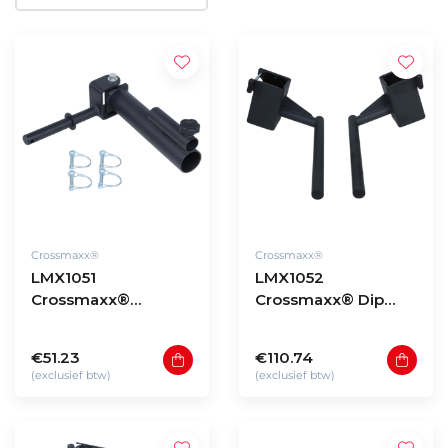
Crossmaxx®
Crossmaxx®
LMX1051
LMX1052
Crossmaxx®
Crossmaxx® Dip
Landmine for
station for
LMX1054
LMX1053/LMX1054
€51.23
€110.74
(exclusief btw)
(exclusief btw)