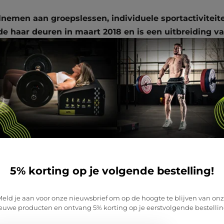
nemen aan groepslessen, individuele sportactiviteite
e haar deuren in maart 2018 en is een uitbreiding van
richt.
mvatte voorheen uitsluitend groepslessen, functionele
oten tot uitbreiding. Tegenwoordig biedt Sportcentrum 
ies. Op het gebied van fitness beschikken ze over een 
mte en een functionele trainingsruimte waar circuittrai
den graag de functionele ruimte uitbreiden en efficiën
5% korting op je volgende bestelling!
met Wilfred voelde direct vertrouwd, en daarom planden
uurt. Tijdens de afspraak konden we het materiaal beki
eld je aan voor onze nieuwsbrief om op de hoogte te blijven van on
lfred in ons sportcentrum. Binnen korte tijd ontvingen
euwe producten en ontvang 5% korting op je eerstvolgende bestellin
gen we het definitieve ontwerp. Nadat we akkoord ware