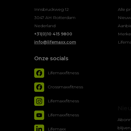
Innsbruckweg 12
Alle p
3047 AH Rotterdam
Nieuw
Nederland
Aanbi
+31(0)10 415 9800
Merk
info@lifemaxx.com
Lifem
Onze socials
Lifemaxxfitness
Crossmaxxfitness
Lifemaxxfitness
Nie
Lifemaxxfitness
Abonn
blijven
Lifemaxx