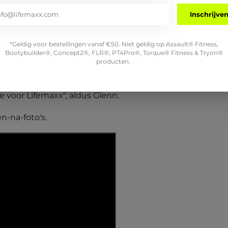
erd en ingericht door bekwame en nette monteurs."
Inschrijve
rd is de imposante
Crossmaxx® XL Rig
, voorzien van tal
*Geldig voor bestellingen vanaf €50. Niet geldig op Assault® Fitness,
en je kunt er onder andere wall balls, dips en verschille
Bootybuilder®, Concept2®, FLR®, PT4Pro®, Torque® Fitness & Tryon®
producten.
 safety bars biedt de rig veilige mogelijkheden voor squ
 vertrouwde gevoel dat we hadden bij Wilfred. Hij dach
 voor Lifemaxx", aldus Glenn.
n-na-foto's.