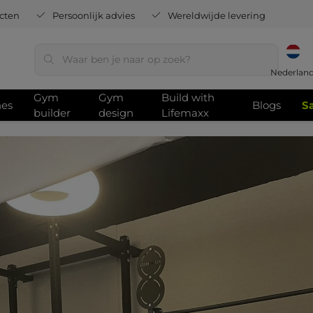
ducten
Persoonlijk advies
Wereldwijde levering
Nederlan
Gym
Gym
Build with
hes
Blogs
S
builder
design
Lifemaxx