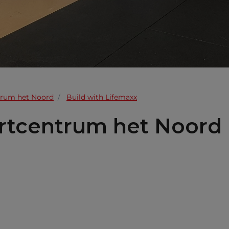
rum het Noord
Build with Lifemaxx
rtcentrum het Noord