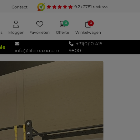
9.2
/
2781
reviews
Contact
0
0
Inloggen
Favorieten
Offerte
Winkelwagen
ds
+31(0)10 415
ale
info@lifemaxx.com
9800