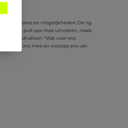
n
loze accessoires en mogelijkheden. De rig
nde soorten pull-ups mee uitvoeren, naast
ats en bankdrukken. "Wat voor ons
t goed met ons mee en voorzag ons van