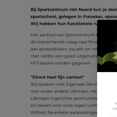
Bij Sportcentrum Het Noord kun je deel
sportschool, gelegen in Franeker, opend
Wij hebben hun functionele ruimte inge
Het aanbod van Sportcentrum het Noord o
de toenemende vraag naar fitness is besl
aan groepslessen, squash en voedingsadv
met cardio, een goed uitgeruste krachtrui
HIIT-lessen worden gegeven.
"Direct heel fijn contact"
Wij spraken met Eigenaar Glenn: "We wil
met onder andere Lifemaxx. Het contact 
Lifemaxx ingerichte sportruimte in de b
M
en ideeën voor onze eigen ruimte met Wi
ni
Wilfred. Na enkele aanpassingen ontvin