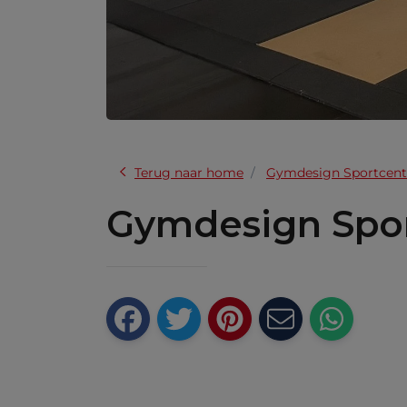
Terug naar home
Gymdesign Sportcent
Gymdesign Spo