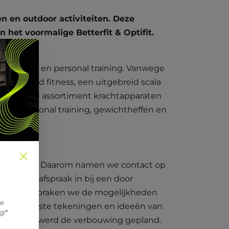
n en outdoor activiteiten. Deze
 het voormalige Betterfit & Optifit.
 training en personal training. Vanwege
Het Noord fitness, een uitgebreid scala
uitgebreid assortiment krachtapparaten
ning, personal training, gewichtheffen en
ter indelen. Daarom namen we contact op
 we een afspraak in bij een door
jken en bespraken we de mogelijkheden
ze
 we de eerste tekeningen en ideeën van
g!*
n gegaan, werd de verbouwing gepland.