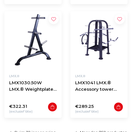
LMX.®
LMX.®
LMX1030.50W
LMX1041 LMX.®
LMX.® Weightplate
Accessory tower
rack for 50mm discs
(black)
(black)
€322.31
€289.25
(exclusief btw)
(exclusief btw)