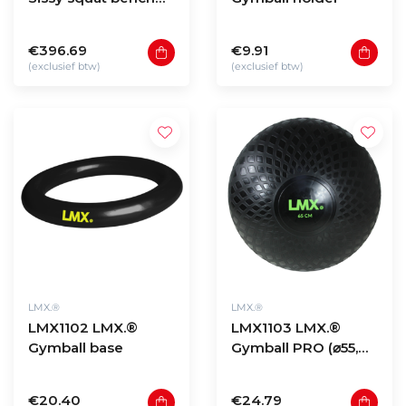
PRO V2
€396.69
€9.91
(exclusief btw)
(exclusief btw)
LMX.®
LMX.®
LMX1102 LMX.®
LMX1103 LMX.®
Gymball base
Gymball PRO (⌀55,
⌀65 & ⌀75cm)
€20.40
€24.79