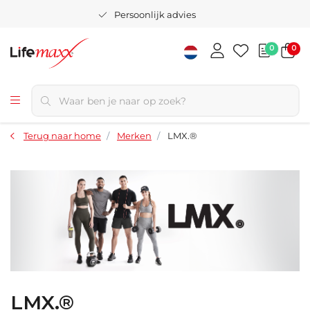
Persoonlijk advies
0
0
Terug naar home
Merken
LMX.®
LMX.®