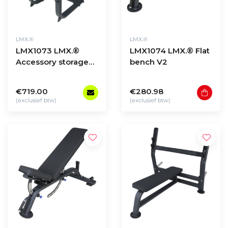
LMX.®
LMX.®
LMX1073 LMX.®
LMX1074 LMX.® Flat
Accessory storage
bench V2
rack
€719.00
€280.98
(exclusief btw)
(exclusief btw)