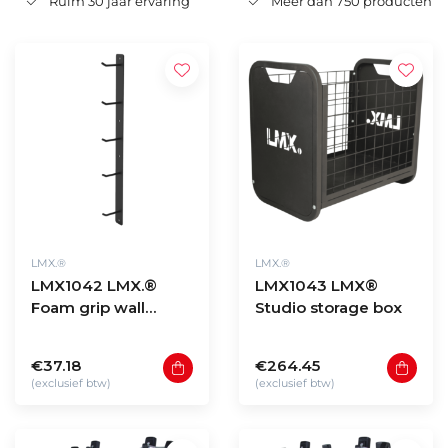
Ruim 30 jaar ervaring
Meer dan 750 producten
LMX.®
LMX.®
LMX1042 LMX.®
LMX1043 LMX®
Foam grip wall
Studio storage box
storage
€37.18
€264.45
(exclusief btw)
(exclusief btw)