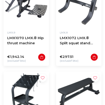
LMX.®
LMX.®
LMX1070 LMX.® Hip
LMX1072 LMX.®
thrust machine
Split squat stand
PRO
€1,942.14
€297.51
(exclusief btw)
(exclusief btw)