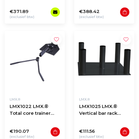
rack
black (5 - 20 sets)
€371.89
€388.42
(exclusief btw)
(exclusief btw)
LMX.®
LMX.®
LMX1022 LMX.®
LMX1025 LMX.®
Total core trainer
Vertical bar rack
with handle. For
5pcs. For 50mm bars
50mm bars (black)
€190.07
€111.56
(exclusief btw)
(exclusief btw)