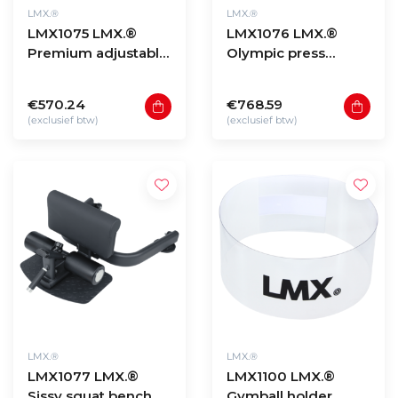
LMX.®
LMX.®
LMX1075 LMX.®
LMX1076 LMX.®
Premium adjustable
Olympic press
bench
bench PRO
€570.24
€768.59
(exclusief btw)
(exclusief btw)
LMX.®
LMX.®
LMX1077 LMX.®
LMX1100 LMX.®
Sissy squat bench
Gymball holder