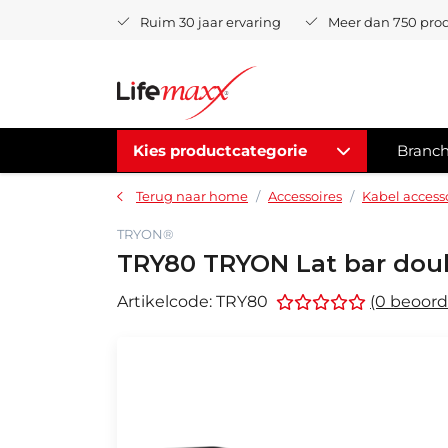
Ruim 30 jaar ervaring
Meer dan 750 pro
Kies productcategorie
Branc
Terug naar home
Accessoires
Kabel access
TRYON®
TRY80 TRYON Lat bar doub
Artikelcode:
TRY80
(0 beoord