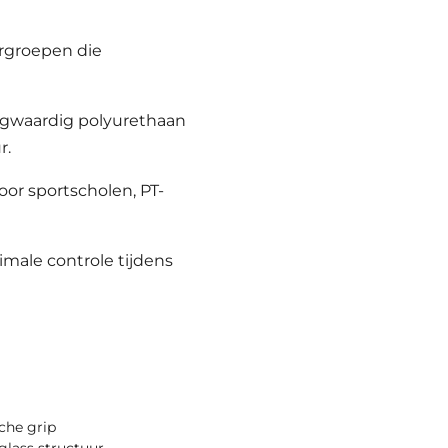
ergroepen die
gwaardig polyurethaan
r.
oor sportscholen, PT-
imale controle tijdens
che grip