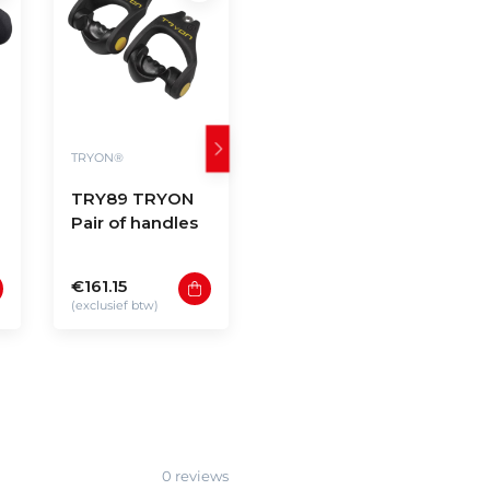
TRYON®
TRYON®
TRY89 TRYON
TRY88 TRYON
Pair of handles
Biceps rope
€161.15
€86.77
(exclusief btw)
(exclusief btw)
0 reviews