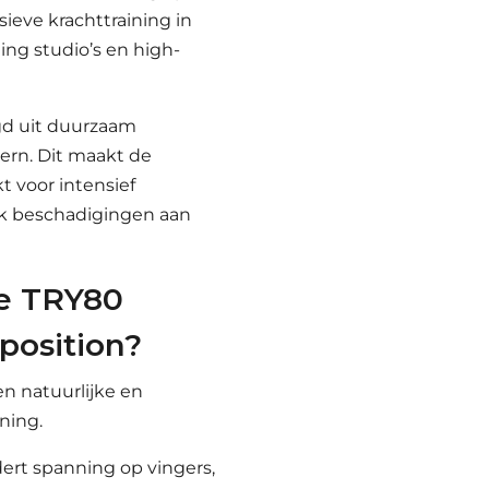
nsieve krachttraining in
ing studio’s en high-
gd uit duurzaam
ern. Dit maakt de
kt voor intensief
k beschadigingen aan
e TRY80
position?
n natuurlijke en
ning.
ert spanning op vingers,