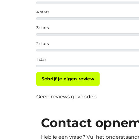
4 stars
3 stars
2 stars
1 star
Schrijf je eigen review
Geen reviews gevonden
Contact opne
Heb je een vraag? Vul het onderstaande