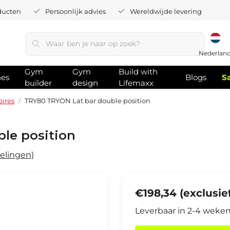
ducten
Persoonlijk advies
Wereldwijde levering
Nederlan
Gym
Gym
Build with
hes
Blogs
S
builder
design
Lifemaxx
oires
TRY80 TRYON Lat bar double position
le position
elingen)
€198,34 (exclusie
Leverbaar in 2-4 weke