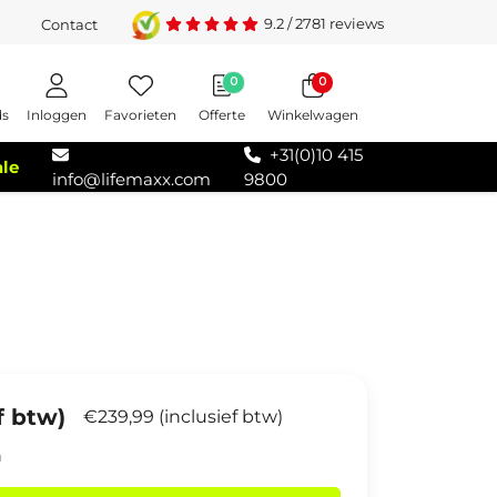
9.2
/
2781
reviews
Contact
0
0
Inloggen
Favorieten
Offerte
Winkelwagen
ds
+31(0)10 415
ale
info@lifemaxx.com
9800
f btw)
€239,99 (inclusief btw)
n