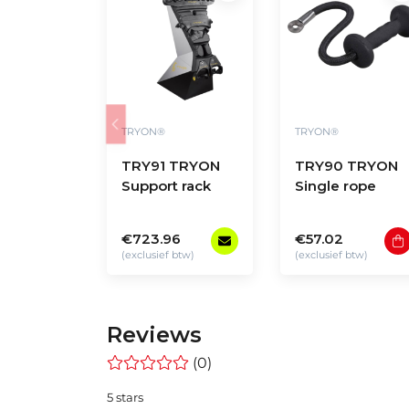
TRYON®
TRYON®
TRY91 TRYON
TRY90 TRYON
Support rack
Single rope
€723.96
€57.02
(exclusief btw)
(exclusief btw)
Reviews
(0)
5 stars