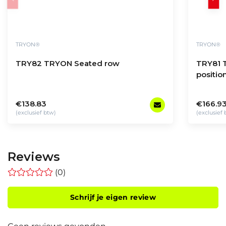
TRYON®
TRYON®
TRY82 TRYON Seated row
TRY81 
positio
€138.83
€166.9
(exclusief btw)
(exclusief
Reviews
(0)
Schrijf je eigen review